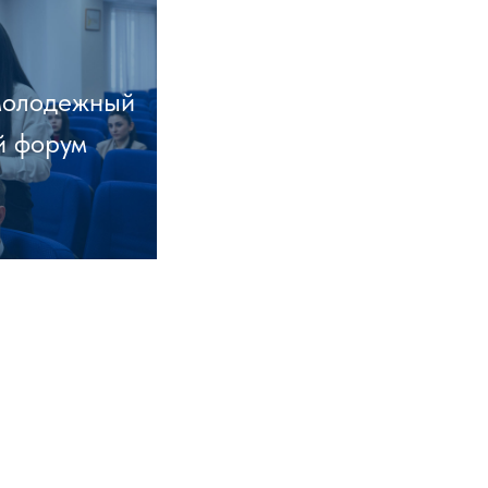
молодежный
й форум