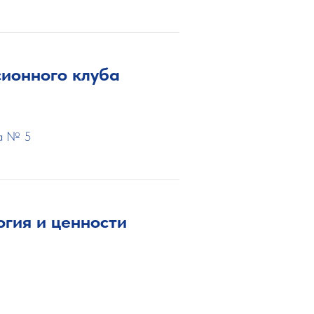
сионного клуба
са № 5
гия и ценности