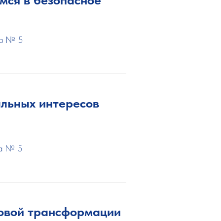
са № 5
льных интересов
са № 5
ровой трансформации