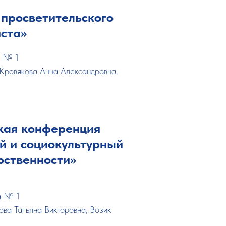
 просветительского
ста»
а № 1
Кровякова Анна Александровна,
кая конференция
й и социокультурный
рственности»
а № 1
ова Татьяна Викторовна, Возик