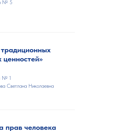
са № 5
 традиционных
х ценностей»
а № 1
ова Светлана Николаевна
а прав человека