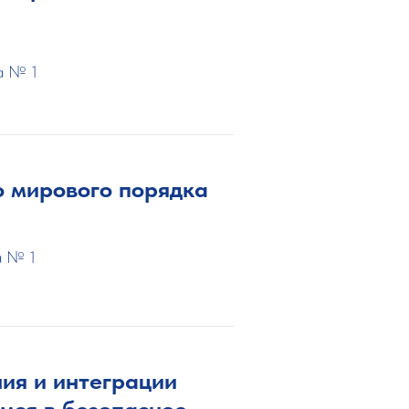
а № 1
о мирового порядка
а № 1
ия и интеграции
мся в безопасное