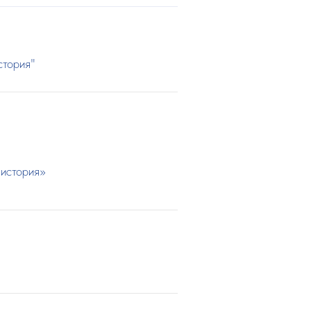
стория"
 история»